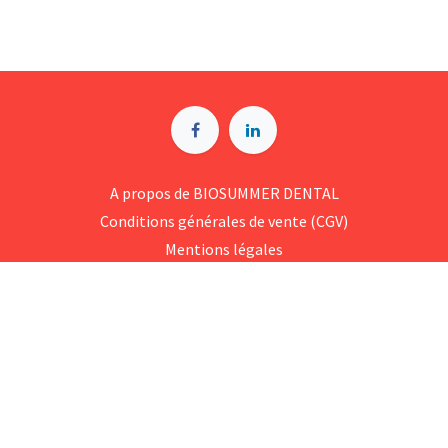
A p​ropos de BIOSUMMER DENTAL
Conditions générales d​e vente (CGV)
Mentions légales
8 Rue Jol​iot Curie, 76650 Petit-Couronne
09 74 35 55 55
contact@biosummer.com