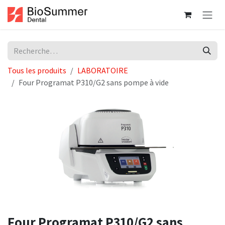
Se rendre au contenu
Tous les produits
LABORATOIRE
Four Programat P310/G2 sans pompe à vide
Four Programat P310/G2 sans