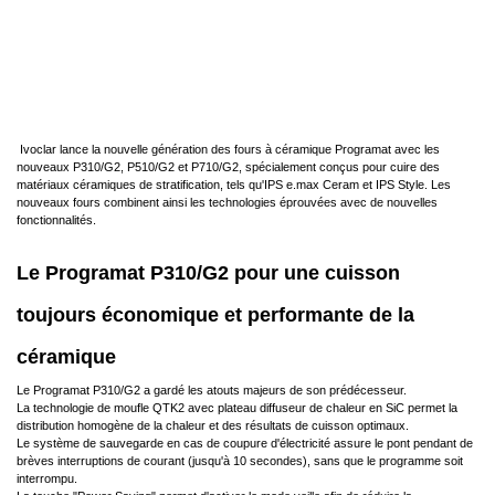
Ivoclar lance la nouvelle génération des fours à céramique Programat avec les
nouveaux P310/G2, P510/G2 et P710/G2, spécialement conçus pour cuire des
matériaux céramiques de stratification, tels qu'IPS e.max Ceram et IPS Style. Les
nouveaux fours combinent ainsi les technologies éprouvées avec de nouvelles
fonctionnalités.
Le Programat P310/G2 pour une cuisson
toujours économique et performante de la
céramique
Le Programat P310/G2 a gardé les atouts majeurs de son prédécesseur.
La technologie de moufle QTK2 avec plateau diffuseur de chaleur en SiC permet la
distribution homogène de la chaleur et des résultats de cuisson optimaux.
Le système de sauvegarde en cas de coupure d'électricité assure le pont pendant de
brèves interruptions de courant (jusqu'à 10 secondes), sans que le programme soit
interrompu.