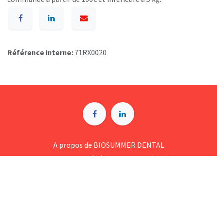
Référence interne:
71RX0020
A p​ropos de BIOSUMMER DENTAL
Conditions générales d​e vente (CGV)
Mentions légales
8 Rue Jol​iot Curie, 76650 Petit-Couronne
09 74 35 55 55
contact@biosummer.com