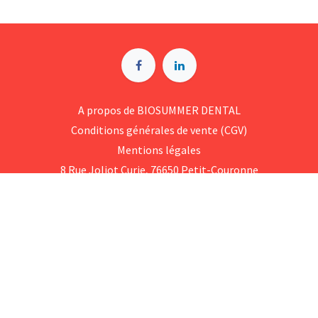
A p​ropos de BIOSUMMER DENTAL
Conditions générales d​e vente (CGV)
Mentions légales
8 Rue Jol​iot Curie, 76650 Petit-Couronne
09 74 35 55 55
contact@biosummer.com
Copyright © BioSummer Dental