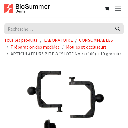
Se rendre au contenu
Tous les produits
LABORATOIRE
CONSOMMABLES
Préparation des modèles
Moules et occluseurs
ARTICULATEURS BITE-X "SLOT" Noir (x100) + 10 gratuits