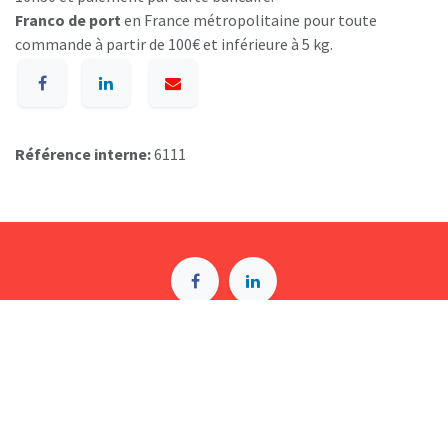
Franco de port
en France métropolitaine pour toute
commande à partir de 100€ et inférieure à 5 kg.
Référence interne:
6111
A p​ropos de BIOSUMMER DENTAL
Conditions générales d​e vente (CGV)
Mentions légales
8 Rue Jol​iot Curie, 76650 Petit-Couronne