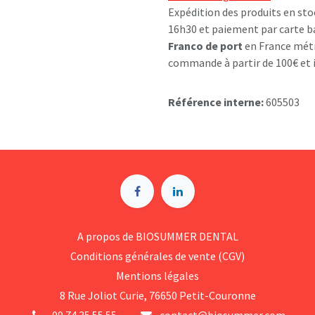
Expédition des produits en sto
16h30 et paiement par carte b
Franco de port
en France métr
commande à partir de 100€ et i
Référence interne:
605503
A p​ropos de BIOSUMMER DENTAL
Conditions générales d​e vente (CGV)
Mentions légales
8 Rue Jol​iot Curie, 76650 Petit-Couronne
09 74 35 55 55
contact@biosummer.com