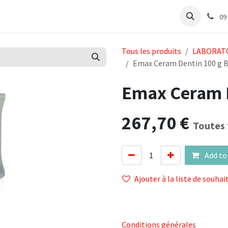
e
Articles Cabinet
Articles Labo
Découvrir
Support
09
Tous les produits
LABORAT
Emax Ceram Dentin 100 g 
Emax Ceram D
267,70
€
Toutes 
Add to
Ajouter à la liste de souhai
Conditions générales