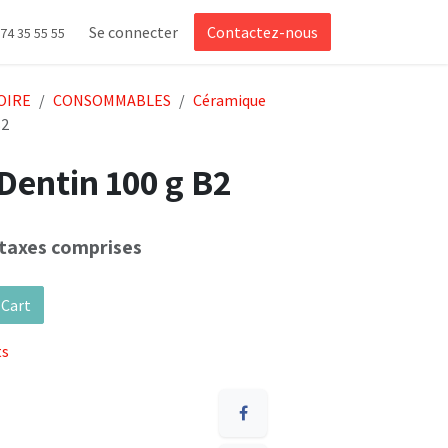
Se connecter
Contactez-nous
 74 35 55 55
OIRE
CONSOMMABLES
Céramique
B2
entin 100 g B2
taxes comprises
 Cart
ts