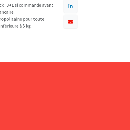
ck :
J+1
si commande avant
ancaire.
opolitaine pour toute
nférieure à 5 kg.