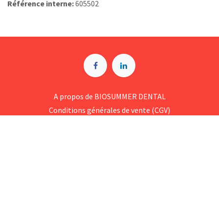
Référence interne:
605502
A p​ropos de BIOSUMMER DENTAL
Conditions générales d​e vente (CGV)
Mentions légales
8 Rue Jol​iot Curie, 76650 Petit-Couronne
09 74 35 55 55
contact@biosummer.com