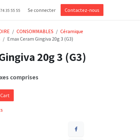
Se connecter
Contactez-nous
 74 35 55 55
OIRE
CONSOMMABLES
Céramique
a
Emax Ceram Gingiva 20g 3 (G3)
ingiva 20g 3 (G3)
xes comprises
 Cart
ts