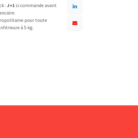
ck :
J+1
si commande avant
ancaire.
opolitaine pour toute
nférieure à 5 kg.