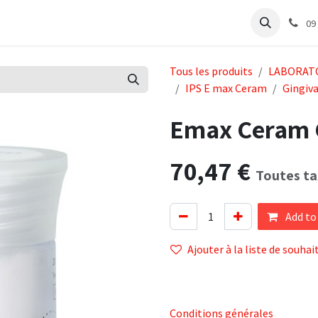
e
Articles Cabinet
Articles Labo
Découvrir
Support
09
Tous les produits
LABORAT
IPS E max Ceram
Gingiv
Emax Ceram G
70,47
€
Toutes ta
Add to
Ajouter à la liste de souhai
Conditions générales