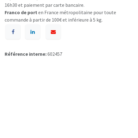
16h30 et paiement par carte bancaire.
Franco de port
en France métropolitaine pour toute
commande à partir de 100€ et inférieure à 5 kg.
Référence interne:
602457
A p​ropos de BIOSUMMER DENTAL
Conditions générales d​e vente (CGV)
Mentions légales