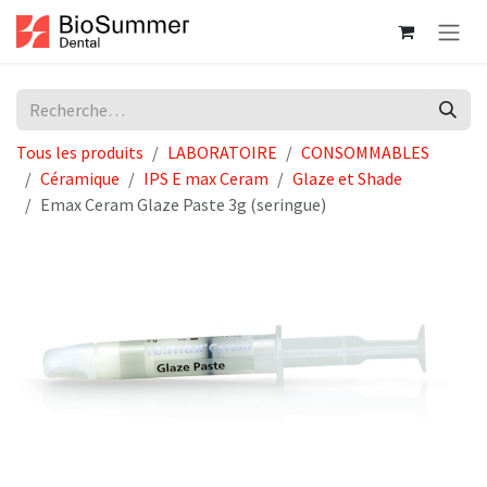
Se rendre au contenu
Tous les produits
LABORATOIRE
CONSOMMABLES
Céramique
IPS E max Ceram
Glaze et Shade
Emax Ceram Glaze Paste 3g (seringue)