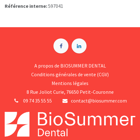
Référence interne:
597041
A p​ropos de BIOSUMMER DENTAL
Conditions générales d​e vente (CGV)
Mentions légales
8 Rue Jol​iot Curie, 76650 Petit-Couronne
09 74 35 55 55
contact@biosummer.com