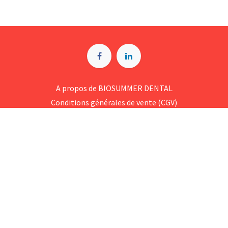
A p​ropos de BIOSUMMER DENTAL
Conditions générales d​e vente (CGV)
Mentions légales
8 Rue Jol​iot Curie, 76650 Petit-Couronne
09 74 35 55 55
contact@biosummer.com
Copyright © BioSummer Dental