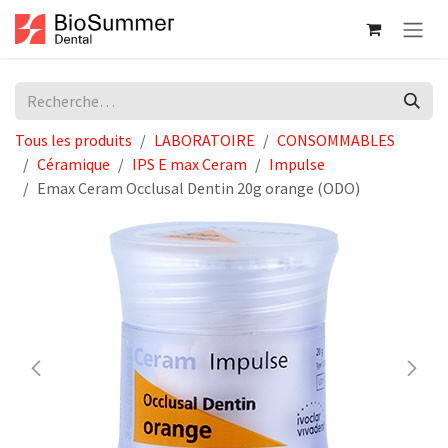
Se rendre au contenu
Tous les produits
LABORATOIRE
CONSOMMABLES
Céramique
IPS E max Ceram
Impulse
Emax Ceram Occlusal Dentin 20g orange (ODO)