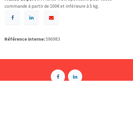
commande à partir de 100€ et inférieure à 5 kg.
Référence interne:
596983
A p​ropos de BIOSUMMER DENTAL
Conditions générales d​e vente (CGV)
Mentions légales
8 Rue Jol​iot Curie, 76650 Petit-Couronne
09 74 35 55 55
contact@biosummer.com