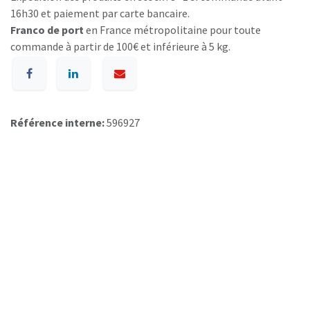
16h30 et paiement par carte bancaire.
Franco de port
en France métropolitaine pour toute
commande à partir de 100€ et inférieure à 5 kg.
Référence interne:
596927
A p​ropos de BIOSUMMER DENTAL
Conditions générales d​e vente (CGV)
Mentions légales