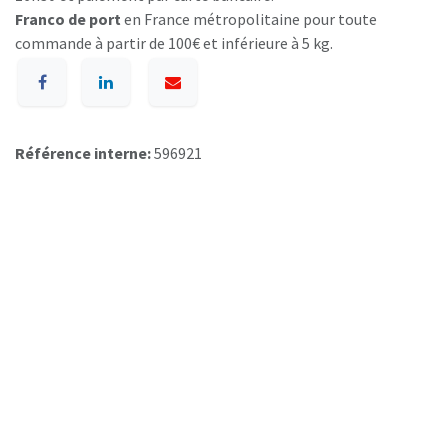
Franco de port
en France métropolitaine pour toute
commande à partir de 100€ et inférieure à 5 kg.
Référence interne:
596921
A p​ropos de BIOSUMMER DENTAL
Conditions générales d​e vente (CGV)
Mentions légales
8 Rue Jol​iot Curie, 76650 Petit-Couronne