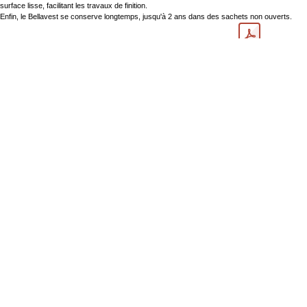
surface lisse, facilitant les travaux de finition.
Enfin, le Bellavest se conserve longtemps, jusqu'à 2 ans dans des sachets non ouverts.
Nous mettons également à votre disposition la
brochure du Bellavest
, ainsi que
la
fiche de données de sécurité
A p​ropos de BIOSUMMER DENTAL
Conditions générales d​e vente (CGV)
Mentions légales
8 Rue Jol​iot Curie, 76650 Petit-Couronne
09 74 35 55 55
contact@biosummer.com