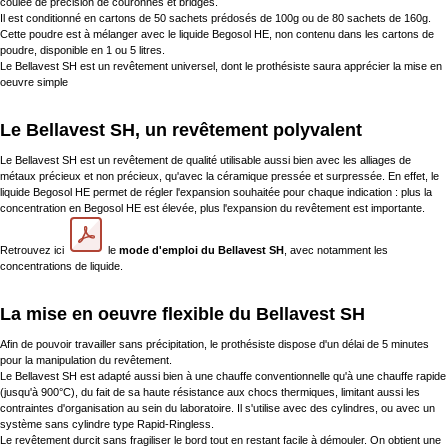
coulée de précision de couronnes et bridges.
Il est conditionné en cartons de 50 sachets prédosés de 100g ou de 80 sachets de 160g.
Cette poudre est à mélanger avec le liquide Begosol HE, non contenu dans les cartons de
poudre, disponible en 1 ou 5 litres.
Le Bellavest SH est un revêtement universel, dont le prothésiste saura apprécier la mise en
oeuvre simple
Le Bellavest SH, un revêtement polyvalent
Le Bellavest SH est un revêtement de qualité utilisable aussi bien avec les alliages de
métaux précieux et non précieux, qu'avec la céramique pressée et surpressée. En effet, le
liquide Begosol HE permet de régler l'expansion souhaitée pour chaque indication : plus la
concentration en Begosol HE est élevée, plus l'expansion du revêtement est importante.
Retrouvez ici
le
mode d'emploi du Bellavest SH
, avec notamment les
concentrations de liquide.
La mise en oeuvre flexible du Bellavest SH
Afin de pouvoir travailler sans précipitation, le prothésiste dispose d'un délai de 5 minutes
pour la manipulation du revêtement.
Le Bellavest SH est adapté aussi bien à une chauffe conventionnelle qu'à une chauffe rapide
(jusqu'à 900°C), du fait de sa haute résistance aux chocs thermiques, limitant aussi les
contraintes d'organisation au sein du laboratoire. Il s'utilise avec des cylindres, ou avec un
système sans cylindre type Rapid-Ringless.
Le revêtement durcit sans fragiliser le bord tout en restant facile à démouler. On obtient une