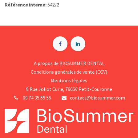
Référence interne:
542/2
A p​ropos de BIOSUMMER DENTAL
Conditions générales d​e vente (CGV)
Mentions légales
8 Rue Jol​iot Curie, 76650 Petit-Couronne
09 74 35 55 55
contact@biosummer.com