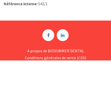
Référence interne:
542/1
A p​ropos de BIOSUMMER DENTAL
Conditions générales d​e vente (CGV)
Mentions légales
8 Rue Jol​iot Curie, 76650 Petit-Couronne
09 74 35 55 55
contact@biosummer.com