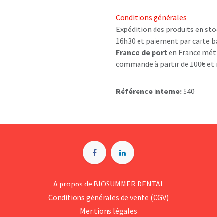
Conditions générales
Expédition des produits en sto
16h30 et paiement par carte b
Franco de port
en France métr
commande à partir de 100€ et i
Référence interne:
540
A p​ropos de BIOSUMMER DENTAL
Conditions générales d​e vente (CGV)
Mentions légales