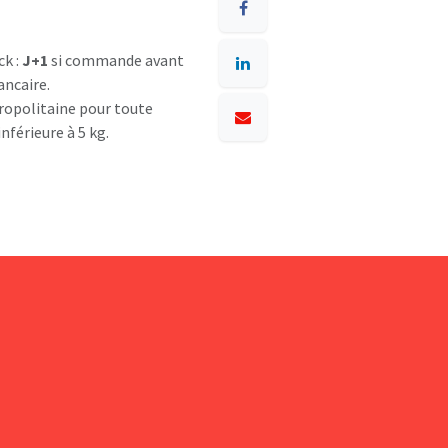
ck :
J+1
si commande avant
ancaire.
opolitaine pour toute
nférieure à 5 kg.