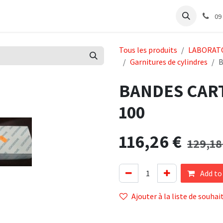
e
Articles Cabinet
Articles Labo
Découvrir
Support
09
Tous les produits
LABORAT
Garnitures de cylindres
B
BANDES CART
100
116,26
€
129,18
Add to
Ajouter à la liste de souhai