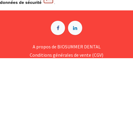
données de sécurité
.
A p​ropos de BIOSUMMER DENTAL
Conditions générales d​e vente (CGV)
Mentions légales
8 Rue Jol​iot Curie, 76650 Petit-Couronne
09 74 35 55 55
contact@biosummer.com
Copyright © BioSummer Dental