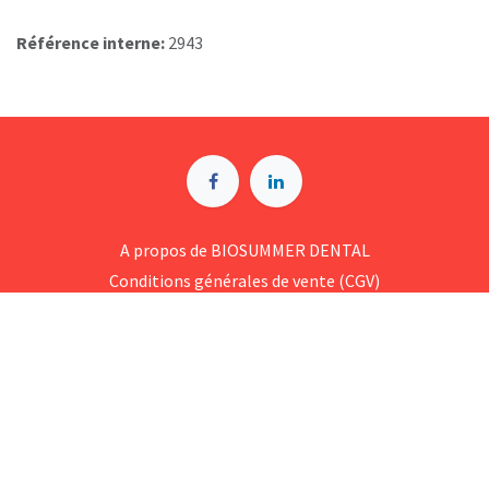
Référence interne:
2943
A p​ropos de BIOSUMMER DENTAL
Conditions générales d​e vente (CGV)
Mentions légales
8 Rue Jol​iot Curie, 76650 Petit-Couronne
09 74 35 55 55
contact@biosummer.com