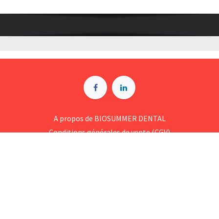
A p​ropos de BIOSUMMER DENTAL
Conditions générales d​e vente (CGV)
Mentions légales
8 Rue Jol​iot Curie, 76650 Petit-Couronne
09 74 35 55 55
contact@biosummer.com