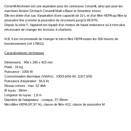
Ceramill Airstream est une aspiration pour les usineuses Ceramill, ainsi que pour les
machines Amann Girrbach Ceramill Multi-x/Base et Smartbox Invest.
Elle est dotée d'un sac d'aspiration d'une capacité de 10 L et d'un filtre HEPA qui filtre la
poussière fine (comme la poussière de zirconium) jusqu'à 99,97%.
Depuis la série F, l'appareil est équipé d'un moteur de haute endurance où il n'est plus
nécessaire de changer les brosses à charbons.
N.B. Il est recommandé de changer le micro filtre HEPA toutes les 500 heures de
fonctionnement (ref 178611)
Caractéristiques techniques
Dimensions : 406 x 280 x 423 mm
Poids : 16 kg
Puissance : 1000 W
Consommation électrique (V/A/Hz) : 230/3,6/50-60, 115/7,0/50
Puissance d'aspiration : 56,6 l/s
Niveau sonore : max. 52 dbA
Ø tuyau : 38mm
Longueur du tuyau : 1,8 m
Diamètre de l'adaptateur : conique, 37-38mm
Microfiltre HEPA (97,97 %), classe de filtre H12, classe de poussière M