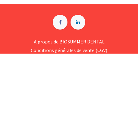
A p​ropos de BIOSUMMER DENTAL
Conditions générales d​e vente (CGV)
Mentions légales
8 Rue Jol​iot Curie, 76650 Petit-Couronne
09 74 35 55 55
contact@biosummer.com
Copyright © BioSummer Dental
Généré par
- Le #1
Open Source eCommerce