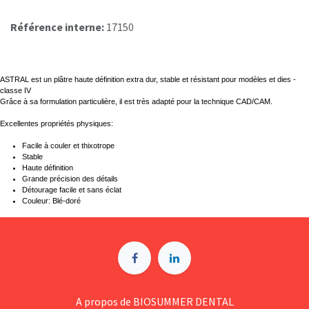
Référence interne:
17150
ASTRAL est un plâtre haute définition extra dur, stable et résistant pour modèles et dies -
classe IV
Grâce à sa formulation particulière, il est très adapté pour la technique CAD/CAM.
Excellentes propriétés physiques:
Facile à couler et thixotrope
Stable
Haute définition
Grande précision des détails
Détourage facile et sans éclat
Couleur: Blé-doré
A p​ropos de BIOSUMMER DENTAL