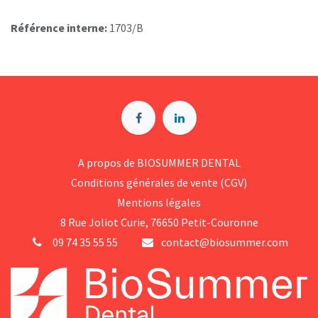
Référence interne:
1703/B
A p​ropos de BIOSUMMER DENTAL
Conditions générales d​e vente (CGV)
Mentions légales
8 Rue Jol​iot Curie, 76650 Petit-Couronne
09 74 35 55 55
contact@biosummer.com