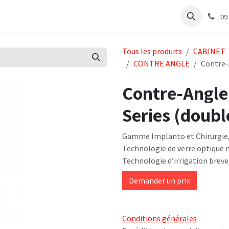
e
Articles Cabinet
Articles Labo
Découvrir
Support
09
Tous les produits
CABINET
CONTRE ANGLE
Contre-A
Contre-Angle
Series (double
Gamme Implanto et Chirurgie, 
Technologie de verre optique m
Technologie d’irrigation brevet
Demander un prix
Conditions générales