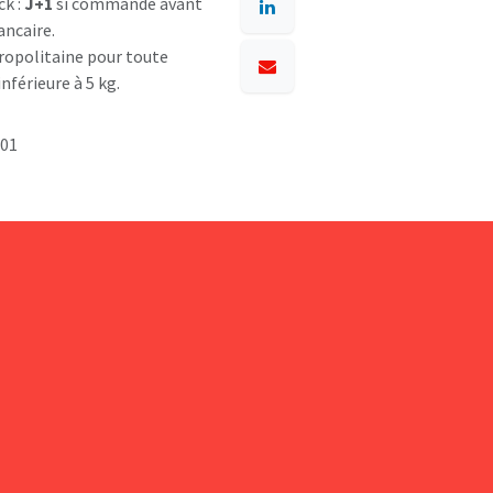
ck :
J+1
si commande avant
ancaire.
opolitaine pour toute
nférieure à 5 kg.
001