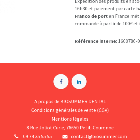
Expédition des produits en sto
16h30 et paiement par carte b
Franco de port
en France métr
commande à partir de 100€ et i
Référence interne:
1600786-
A p​ropos de BIOSUMMER DENTAL
Conditions générales d​e vente (CGV)
Mentions légales
8 Rue Jol​iot Curie, 76650 Petit-Couronne
09 74 35 55 55
contact@biosummer.com