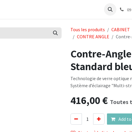
abinet
Articles Labo
Découvrir
Support
09
Tous les produits
CABINET
CONTRE ANGLE
Contre-
Contre-Angle 
Standard ble
Technologie de verre optique mu
Système d’éclairage "Multi-st
416,00
€
Toutes 
Add to