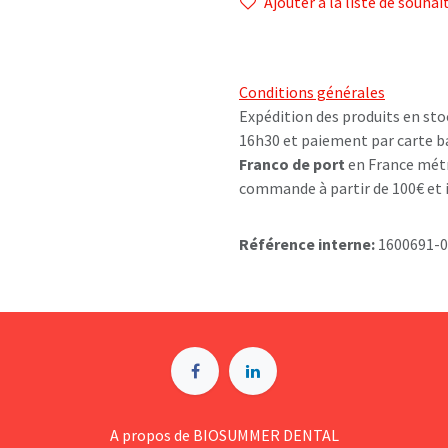
Ajouter à la liste de souhai
Conditions générales
Expédition des produits en sto
16h30 et paiement par carte b
Franco de port
en France métr
commande à partir de 100€ et i
Référence interne:
1600691-
A p​ropos de BIOSUMMER DENTAL