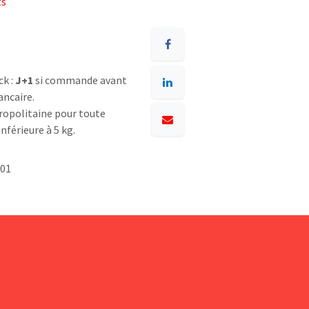
ts
ck :
J+1
si commande avant
ancaire.
opolitaine pour toute
nférieure à 5 kg.
001