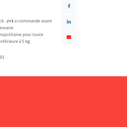
ck :
J+1
si commande avant
ancaire.
opolitaine pour toute
nférieure à 5 kg.
001