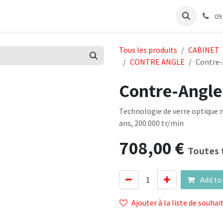
e
Articles Cabinet
Articles Labo
Découvrir
Support
09
Tous les produits
CABINET
CONTRE ANGLE
Contre-
Contre-Angle
Technologie de verre optique m
ans, 200 000 tr/min
708,00
€
Toutes 
Add to
Ajouter à la liste de souhai