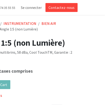
Se connecter
Contactez-nous
 74 35 55 55
INSTRUMENTATION
BIEN AIR
Angle 1:5 (non Lumière)
 1:5 (non Lumière)
ultibrins, 58 dBa, Cool TouchTM, Garantie : 2
taxes comprises
 Cart
ts