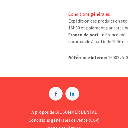
Conditions générales
Expédition des produits en sto
16h30 et paiement par carte b
Franco de port
en France métr
commande à partir de 100€ et i
Référence interne:
1600325-
A p​ropos de BIOSUMMER DENTAL
Conditions générales d​e vente (CGV)
Mentions légales