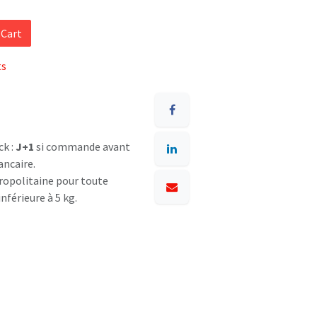
 Cart
ts
ck :
J+1
si commande avant
ancaire.
opolitaine pour toute
nférieure à 5 kg.