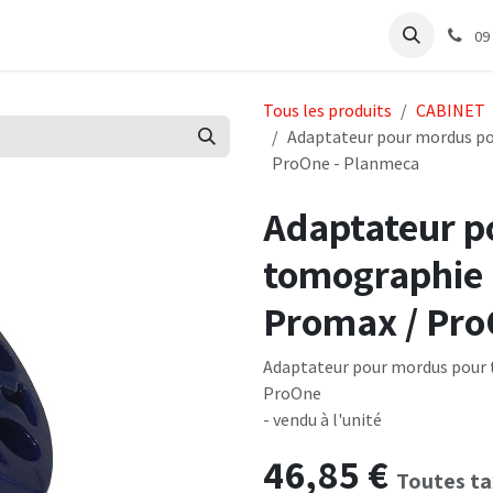
e
Articles Cabinet
Articles Labo
Découvrir
Support
09
Tous les produits
CABINET
Adaptateur pour mordus p
ProOne - Planmeca
Adaptateur p
tomographie 
Promax / Pro
Adaptateur pour mordus pour
ProOne
- vendu à l'unité
46,85
€
Toutes ta