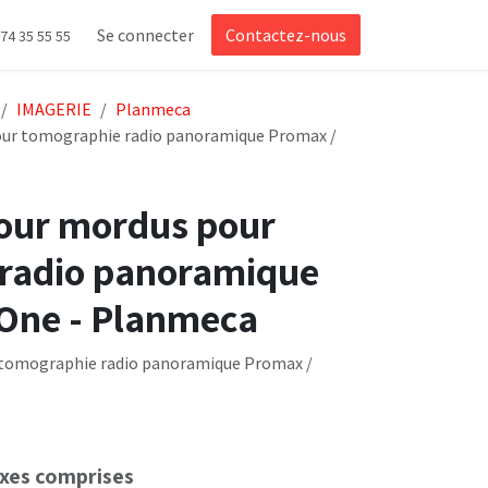
Se connecter
Contactez-nous
 74 35 55 55
IMAGERIE
Planmeca
our tomographie radio panoramique Promax /
our mordus pour
radio panoramique
One - Planmeca
 tomographie radio panoramique Promax /
xes comprises