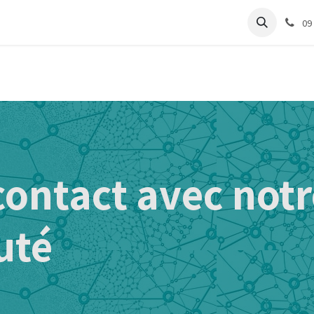
e
Articles Cabinet
Articles Labo
Découvrir
Support
09
contact avec notr
uté