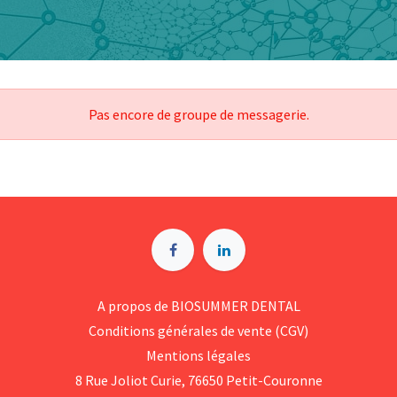
Pas encore de groupe de messagerie.
A p​ropos de BIOSUMMER DENTAL
Conditions générales d​e vente (CGV)
Mentions légales
8 Rue Jol​iot Curie, 76650 Petit-Couronne