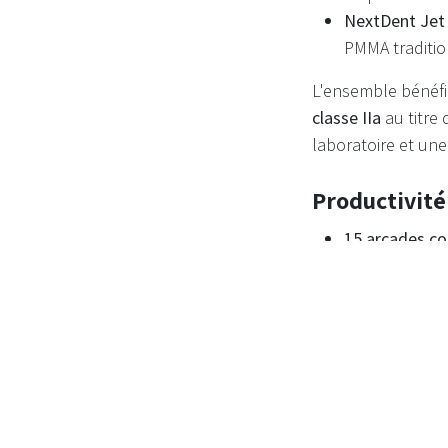
NextDent Jet
PMMA traditio
L'ensemble bénéfic
classe IIa
au titre
laboratoire et un
Productivité
15 arcades co
~35 minutes 
traitement)
Aucune post-
50 % de main
Productivité m
Délai de livr