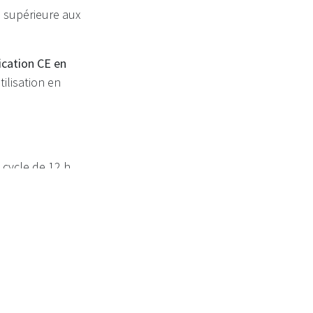
e supérieure aux
fication CE en
ilisation en
 cycle de 12 h
s de post