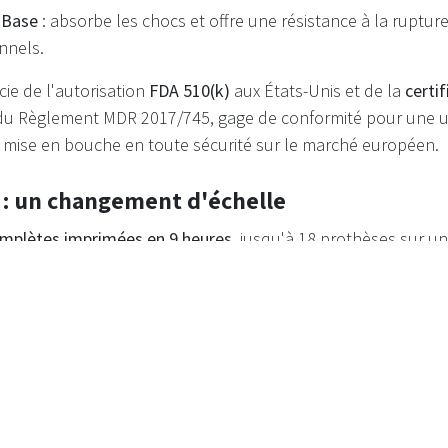
 Base
: absorbe les chocs et offre une résistance à la ruptur
nnels.
ie de l'autorisation
FDA 510(k)
aux États-Unis et de la
certi
 du Règlement MDR 2017/745, gage de conformité pour une ut
e mise en bouche en toute sécurité sur le marché européen.
 : un changement d'échelle
mplètes imprimées en 9 heures
, jusqu'à 18 prothèses sur un
de temps opérateur
(15 minutes de préparation et 20 minute
polymérisation
: les pièces sortent durcies et manipulables
-d'œuvre en moins
versus un workflow conventionnel
ultipliée par 3
comparé à un protocole analogique
aison ramené à
J+2
, contre J+5 en traditionnel