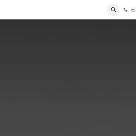
e
Articles Cabinet
Articles Labo
Découvrir
Support
09